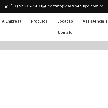
(11) 94316-4430
contato@cardioequipo.com.br
A Empresa
Produtos
Locação
Assistência T
Contato