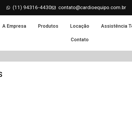
(11) 94316-4430
contato@cardioequipo.com.br
A Empresa
Produtos
Locação
Assistência T
Contato
S