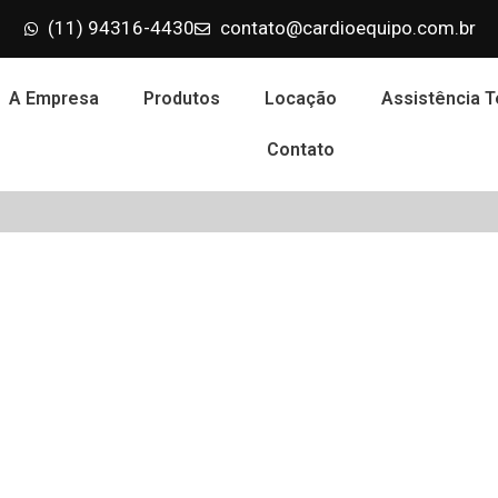
(11) 94316-4430
contato@cardioequipo.com.br
A Empresa
Produtos
Locação
Assistência T
Contato