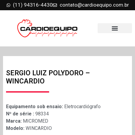
(11) 94316-4430
contato@cardioequipo.com.br
SERGIO LUIZ POLYDORO –
WINCARDIO
Equipamento sob ensaio:
Eletrocardiógrafo
Nº de série :
98334
Marca:
MICROMED
Modelo:
WINCARDIO