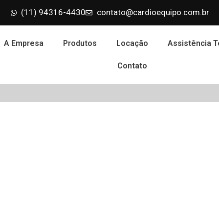
(11) 94316-4430
contato@cardioequipo.com.br
A Empresa
Produtos
Locação
Assistência T
Contato