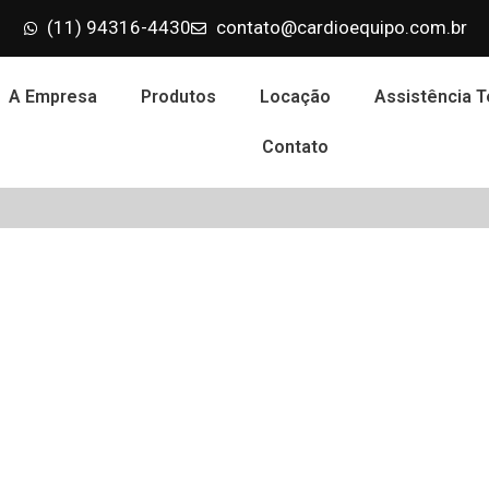
(11) 94316-4430
contato@cardioequipo.com.br
A Empresa
Produtos
Locação
Assistência T
Contato