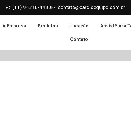
(11) 94316-4430
contato@cardioequipo.com.br
A Empresa
Produtos
Locação
Assistência T
Contato