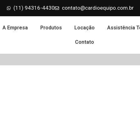
(11) 94316-4430
contato@cardioequipo.com.br
A Empresa
Produtos
Locação
Assistência T
Contato