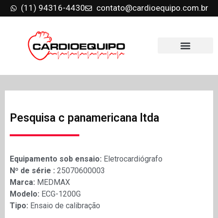
(11) 94316-4430
contato@cardioequipo.com.br
Pesquisa c panamericana ltda
Equipamento sob ensaio:
Eletrocardiógrafo
Nº de série :
25070600003
Marca:
MEDMAX
Modelo:
ECG-1200G
Tipo:
Ensaio de calibração