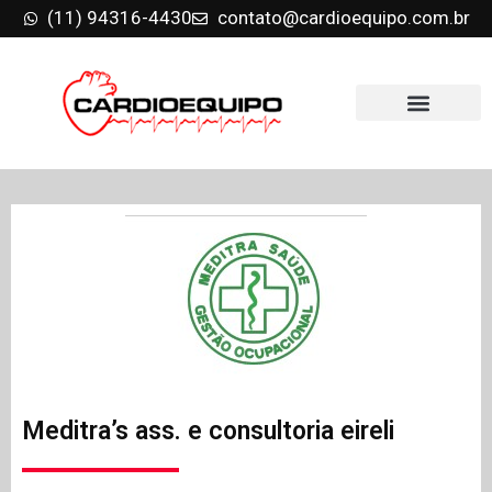
(11) 94316-4430
contato@cardioequipo.com.br
Meditra’s ass. e consultoria eireli