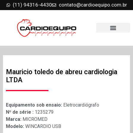
(11) 94316-4430
contato@cardioequipo.com.br
Mauricio toledo de abreu cardiologia
LTDA
Equipamento sob ensaio:
Eletrocardiógrafo
Nº de série :
1235279
Marca:
MICROMED
Modelo:
WINCARDIO USB