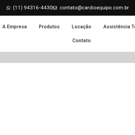
(11) 94316-4430
contato@cardioequipo.com.br
A Empresa
Produtos
Locação
Assistência T
Contato