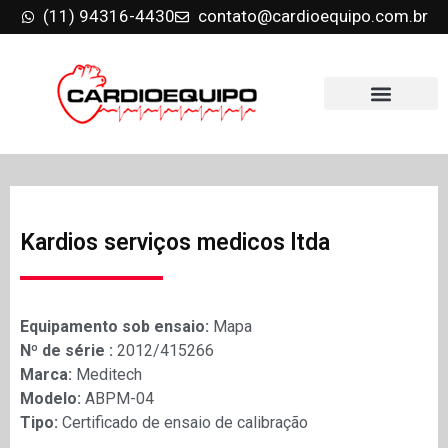
(11) 94316-4430
contato@cardioequipo.com.br
Kardios serviços medicos ltda
Equipamento sob ensaio:
Mapa
Nº de série :
2012/415266
Marca:
Meditech
Modelo:
ABPM-04
Tipo:
Certificado de ensaio de calibração