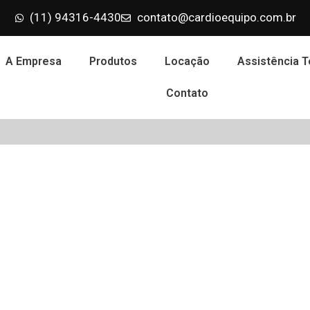
(11) 94316-4430
contato@cardioequipo.com.br
A Empresa
Produtos
Locação
Assistência T
Contato