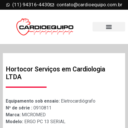
(11) 94316-4430
contato@cardioequipo.com.br
Hortocor Serviços em Cardiologia
LTDA
Equipamento sob ensaio:
Eletrocardiógrafo
Nº de série :
0910811
Marca:
MICROMED
Modelo:
ERGO PC 13 SERIAL