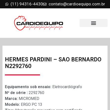
(11) 94316-4430
contato@cardioequipo.com.br
HERMES PARDINI – SAO BERNARDO
N2292760
Equipamento sob ensaio:
Eletrocardiógrafo
Nº de série :
2292760
Marca:
MICROMED
Modelo:
ERGO PC 13