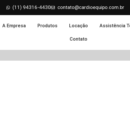
(11) 94316-4430
contato@cardioequipo.com.br
A Empresa
Produtos
Locação
Assistência T
Contato