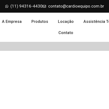
(11) 94316-4430
contato@cardioequipo.com.br
A Empresa
Produtos
Locação
Assistência T
Contato