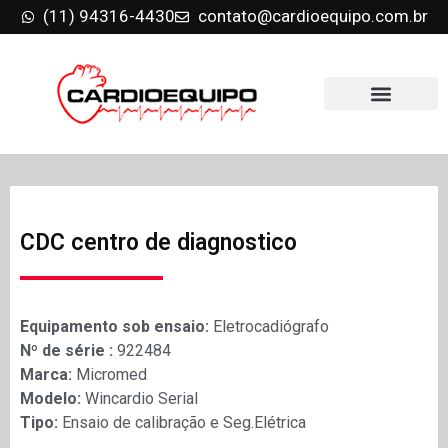
(11) 94316-4430
contato@cardioequipo.com.br
CDC centro de diagnostico
Equipamento sob ensaio:
Eletrocadiógrafo
Nº de série :
922484
Marca:
Micromed
Modelo:
Wincardio Serial
Tipo:
Ensaio de calibração e Seg.Elétrica