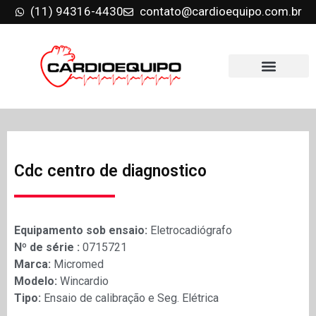
(11) 94316-4430
contato@cardioequipo.com.br
Cdc centro de diagnostico
Equipamento sob ensaio:
Eletrocadiógrafo
Nº de série :
0715721
Marca:
Micromed
Modelo:
Wincardio
Tipo:
Ensaio de calibração e Seg. Elétrica