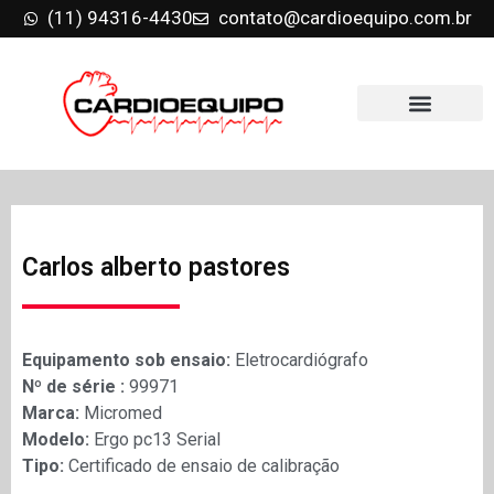
(11) 94316-4430
contato@cardioequipo.com.br
Carlos alberto pastores
Equipamento sob ensaio:
Eletrocardiógrafo
Nº de série :
99971
Marca:
Micromed
Modelo:
Ergo pc13 Serial
Tipo:
Certificado de ensaio de calibração