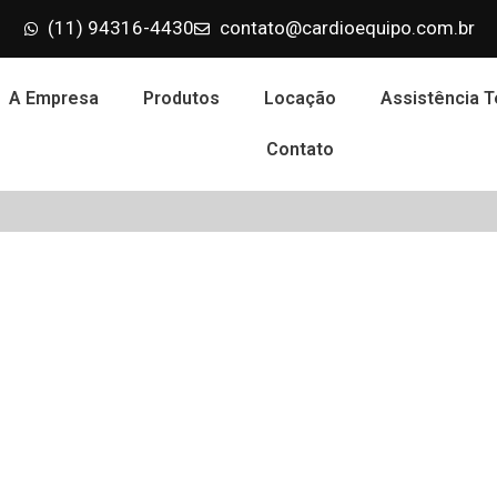
(11) 94316-4430
contato@cardioequipo.com.br
A Empresa
Produtos
Locação
Assistência T
Contato