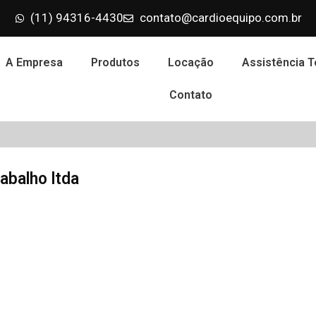
(11) 94316-4430
contato@cardioequipo.com.br
A Empresa
Produtos
Locação
Assistência T
Contato
abalho ltda