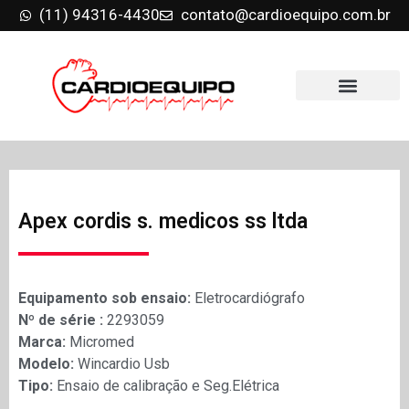
(11) 94316-4430
contato@cardioequipo.com.br
Apex cordis s. medicos ss ltda
Equipamento sob ensaio:
Eletrocardiógrafo
Nº de série :
2293059
Marca:
Micromed
Modelo:
Wincardio Usb
Tipo:
Ensaio de calibração e Seg.Elétrica