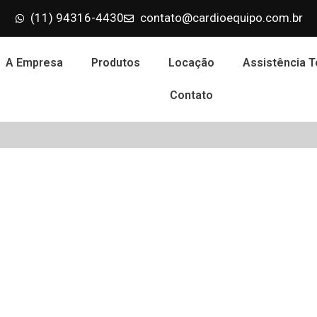
(11) 94316-4430
contato@cardioequipo.com.br
A Empresa
Produtos
Locação
Assistência T
Contato