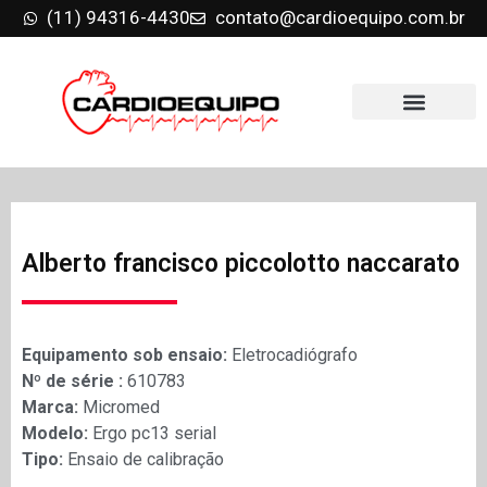
(11) 94316-4430
contato@cardioequipo.com.br
Alberto francisco piccolotto naccarato
Equipamento sob ensaio:
Eletrocadiógrafo
Nº de série :
610783
Marca:
Micromed
Modelo:
Ergo pc13 serial
Tipo:
Ensaio de calibração