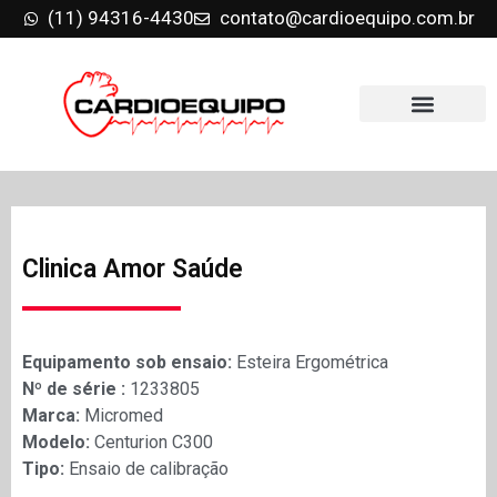
(11) 94316-4430
contato@cardioequipo.com.br
Clinica Amor Saúde
Equipamento sob ensaio:
Esteira Ergométrica
Nº de série :
1233805
Marca:
Micromed
Modelo:
Centurion C300
Tipo:
Ensaio de calibração